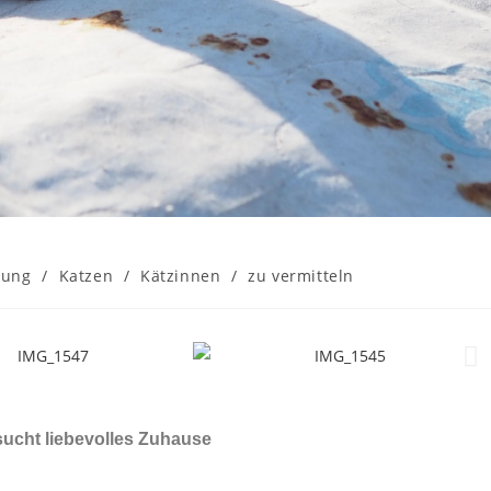
kung
/
Katzen
/
Kätzinnen
/
zu vermitteln
sucht liebevolles Zuhause